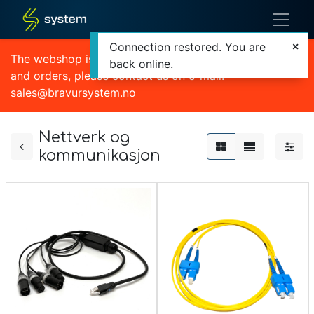
Connection restored. You are
The webshop is currently out of order. For quotations
back online.
and orders, please contact us on e-mail:
sales@bravursystem.no
Nettverk og
kommunikasjon